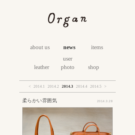
about us
news
items
user
leather
photo
shop
<
2014.1
2014.2
2014.3
2014.4
2014.5
>
柔らかい雰囲気
2014.3.28