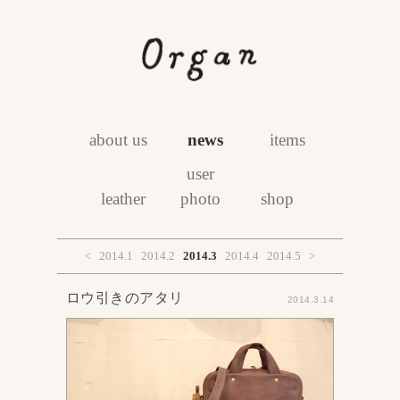
about us
news
items
user
leather
photo
shop
<
2014.1
2014.2
2014.3
2014.4
2014.5
>
ロウ引きのアタリ
2014.3.14