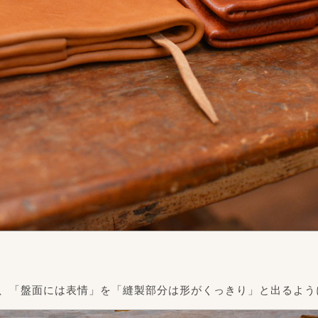
、「盤面には表情」を「縫製部分は形がくっきり」と出るよう