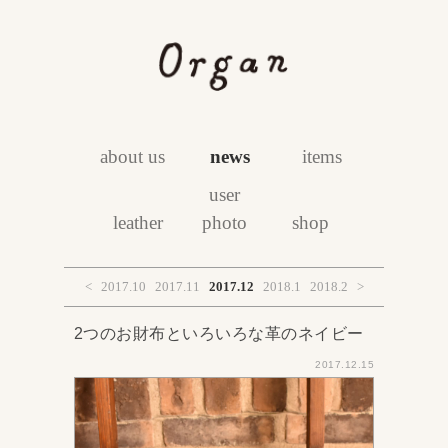
about us
news
items
user
leather
photo
shop
<
2017.10
2017.11
2017.12
2018.1
2018.2
>
2つのお財布といろいろな革のネイビー
2017.12.15