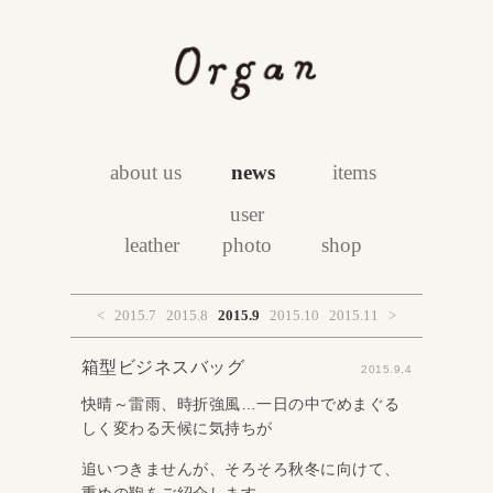
about us
news
items
user
leather
photo
shop
<
2015.7
2015.8
2015.9
2015.10
2015.11
>
箱型ビジネスバッグ
2015.9.4
快晴～雷雨、時折強風…一日の中でめまぐる
しく変わる天候に気持ちが
追いつきませんが、そろそろ秋冬に向けて、
重めの鞄をご紹介します。