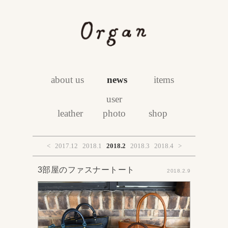
about us
news
items
user
leather
photo
shop
<
2017.12
2018.1
2018.2
2018.3
2018.4
>
3部屋のファスナートート
2018.2.9