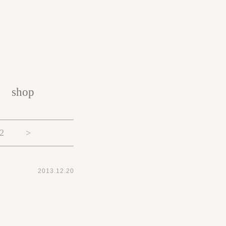
shop
2
>
2013.12.20