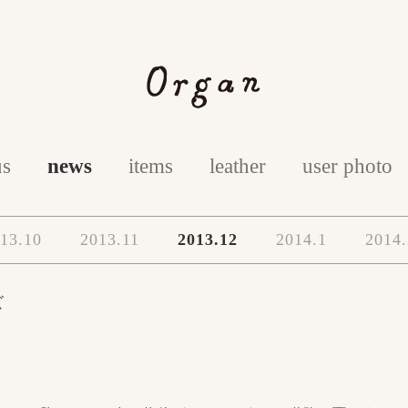
us
news
items
leather
user photo
13.10
2013.11
2013.12
2014.1
2014.
ズ