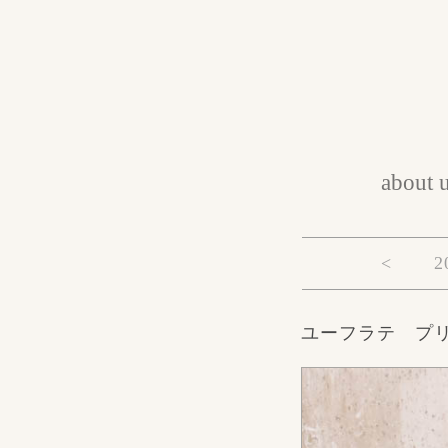
about 
<
2
ユーフラテ プ