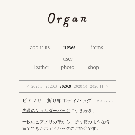
about us
news
items
user
leather
photo
shop
<
2020.7
2020.8
2020.9
2020.10
2020.11
>
ピアノサ 折り箱ボディバッグ
2020.9.25
先週のショルダーバッグ
に引き続き、
一枚のピアノサの革から、折り箱のような構
造でできたボディバッグのご紹介です。