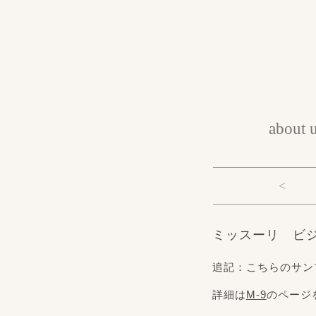
about 
<
ミッスーリ ビ
追記：こちらのサン
詳細は
M-9
のページ