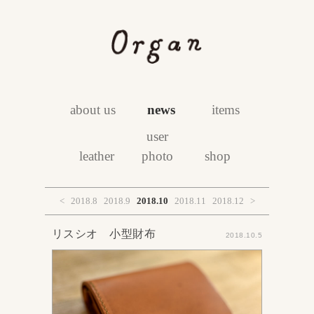
about us
news
items
user
leather
photo
shop
<
2018.8
2018.9
2018.10
2018.11
2018.12
>
リスシオ 小型財布
2018.10.5