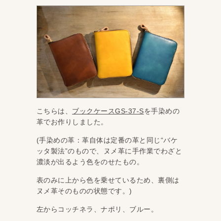
こちらは、
ブックケースGS-37-S
を手染めの
革でお作りしました。
(手染めの革：革自体は定番の革と同じ“バケ
ッタ製法”のもので、ヌメ革に手作業でわざと
濃淡が出るよう色をのせたもの。
表のみに上から色を乗せているため、裏側は
ヌメ革そのものの状態です。)
左からコッチネラ、ナポリ、ブルー。