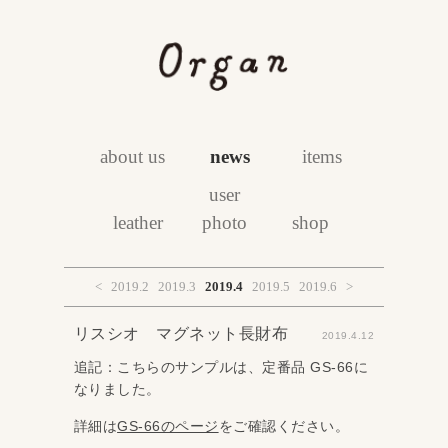
about us
news
items
user
leather
photo
shop
<
2019.2
2019.3
2019.4
2019.5
2019.6
>
リスシオ マグネット長財布
2019.4.12
追記：こちらのサンプルは、定番品 GS‐66に
なりました。
詳細は
GS-66のページ
をご確認ください。