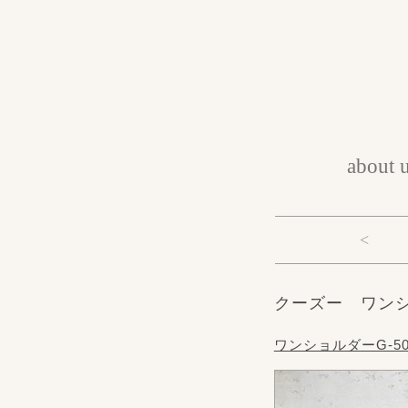
about 
<
クーズー ワン
ワンショルダーG-5