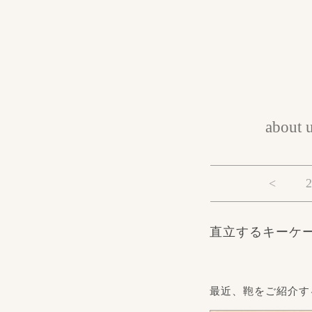
about 
<
2
直立するキーケ
最近、鞄をご紹介す