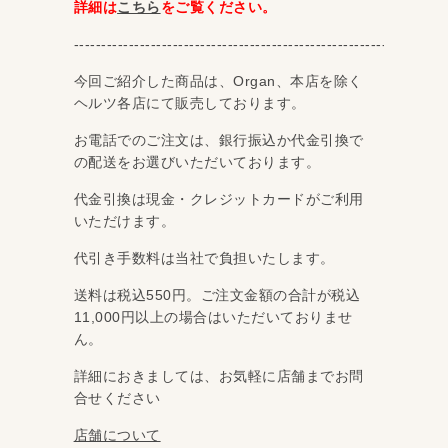
詳細は
こちら
をご覧ください。
‐‐‐‐‐‐‐‐‐‐‐‐‐‐‐‐‐‐‐‐‐‐‐‐‐‐‐‐‐‐‐‐‐‐‐‐‐‐‐‐‐‐‐‐‐‐‐‐‐‐‐‐‐‐‐‐‐‐‐‐‐‐‐‐‐‐‐‐
今回ご紹介した商品は、Organ、本店を除く
ヘルツ各店にて販売しております。
お電話でのご注文は、銀行振込か代金引換で
の配送をお選びいただいております。
代金引換は現金・クレジットカードがご利用
いただけます。
代引き手数料は当社で負担いたします。
送料は税込550円。ご注文金額の合計が税込
11,000円以上の場合はいただいておりませ
ん。
詳細におきましては、お気軽に店舗までお問
合せください
店舗について