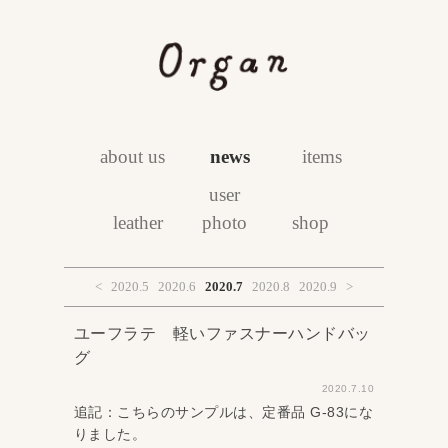
about us
news
items
user
leather
photo
shop
<
2020.5
2020.6
2020.7
2020.8
2020.9
>
ユーフラテ 軽いファスナーハンドバッ
グ
2020.7.10
追記：こちらのサンプルは、定番品 G‐83にな
りました。