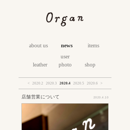
about us
news
items
user
leather
photo
shop
<
2020.2
2020.3
2020.4
2020.5
2020.6
>
店舗営業について
2020.4.10