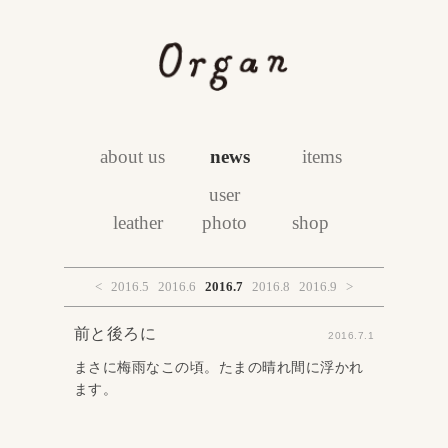
about us
news
items
user
leather
photo
shop
<
2016.5
2016.6
2016.7
2016.8
2016.9
>
前と後ろに
2016.7.1
まさに梅雨なこの頃。たまの晴れ間に浮かれ
ます。