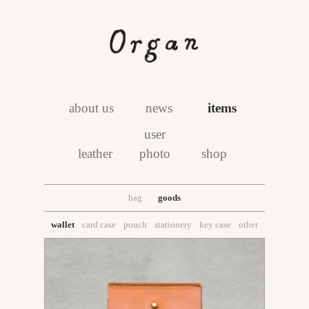
about us
news
items
user
leather
photo
shop
bag
goods
wallet
card case
pouch
stationery
key case
other