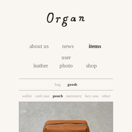
about us
news
items
user
leather
photo
shop
bag
goods
wallet
card case
pouch
stationery
key case
other