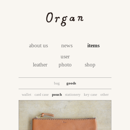
about us
news
items
user
leather
photo
shop
bag
goods
wallet
card case
pouch
stationery
key case
other