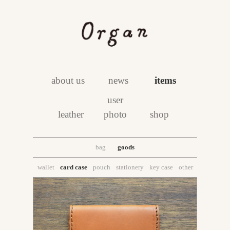
about us
news
items
user
leather
photo
shop
bag
goods
wallet
card case
pouch
stationery
key case
other