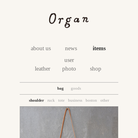
about us
news
items
user
leather
photo
shop
bag
goods
shoulder
ruck
tote
business
boston
other