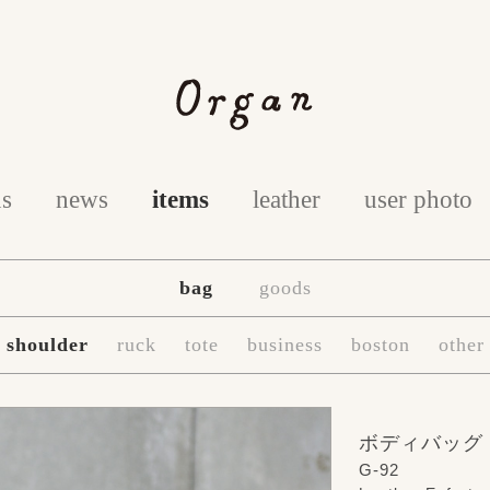
us
news
items
leather
user photo
bag
goods
shoulder
ruck
tote
business
boston
other
ボディバッグ
G-92