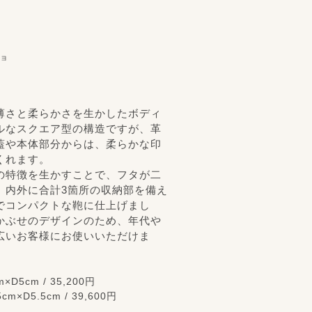
ニョ
薄さと柔らかさを生かしたボディ
ルなスクエア型の構造ですが、革
蓋や本体部分からは、柔らかな印
くれます。
の特徴を生かすことで、フタが二
、内外に合計3箇所の収納部を備え
でコンパクトな鞄に仕上げまし
かぶせのデザインのため、年代や
広いお客様にお使いいただけま
×D5cm / 35,200円
cm×D5.5cm / 39,600円