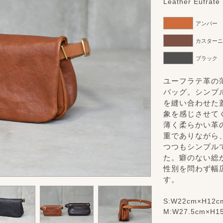
Leather Eufrate
アンバー
カスター
ブラック
ユーフラテ革の
バッグ。シンプ
を縫い合わせた
象を感じさせて
薄く柔らかい革
重でありながら
つつもシンプル
た。癖のない総
性別を問わず幅
す。
S:W22cm×H12cm
M:W27.5cm×H15