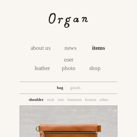
about us
news
items
user
leather
photo
shop
bag
goods
shoulder
ruck
tote
business
boston
other