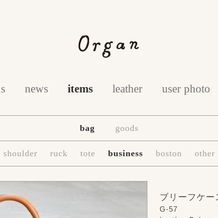
us
news
items
leather
user photo
bag
goods
shoulder
ruck
tote
business
boston
other
ブリーフケー
G-57