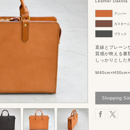
Leather Dakota
アンバー
カスター
ブラック
直線とプレーン
質感が映える書
しっかりとした
W40cm×H30cm×
Shopping Sit