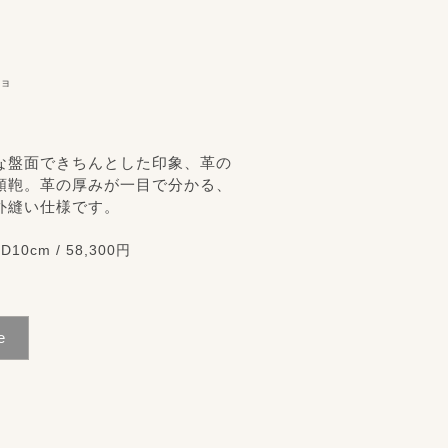
ニョ
な盤面できちんとした印象、革の
類鞄。革の厚みが一目で分かる、
外縫い仕様です。
D10cm / 58,300円
e