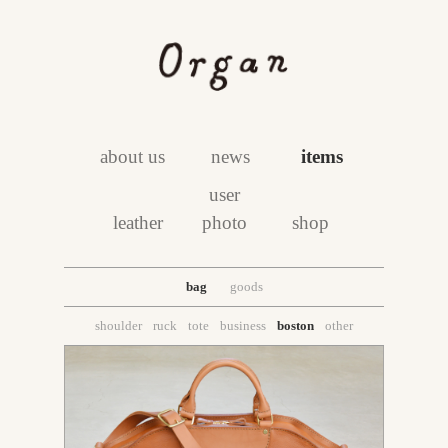
about us
news
items
user
leather
photo
shop
bag
goods
shoulder
ruck
tote
business
boston
other