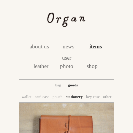
about us
news
items
user
leather
photo
shop
bag
goods
wallet
card case
pouch
stationery
key case
other